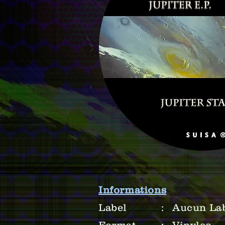
Informations
Label
:
Aucun La